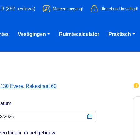
.9 (292 reviews)
Meteen toegang!
Uitstekend beveiligd!
mtes
Vestigingen
Ruimtecalculator
Praktisch
1130 Evere, Rakestraat 60
datum:
een locatie in het gebouw: