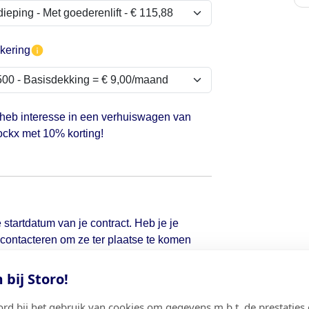
kering
 heb interesse in een verhuiswagen van
ckx met 10% korting!
 startdatum van je contract. Heb je je
d contacteren om ze ter plaatse te komen
bij Storo!
ord bij het gebruik van cookies om gegevens m.b.t. de prestaties 