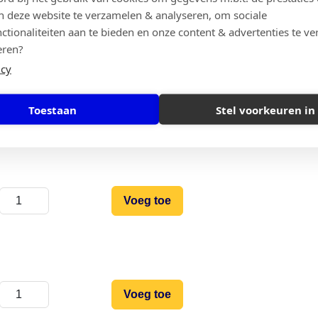
Voeg toe
n deze website te verzamelen & analyseren, om sociale
ctionaliteiten aan te bieden en onze content & advertenties te ve
eren?
icy
Voeg toe
Toestaan
Stel voorkeuren in
Voeg toe
Voeg toe