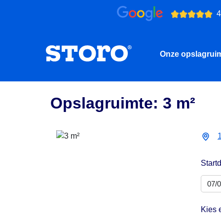
4
Onze opslagrui
Opslagruimte: 3 m²
Start
Kies 