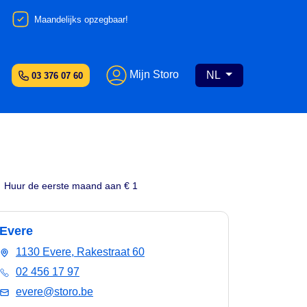
Maandelijks opzegbaar!
Mijn Storo
NL
03 376 07 60
Huur de eerste maand aan € 1
Evere
1130 Evere, Rakestraat 60
02 456 17 97
evere@storo.be