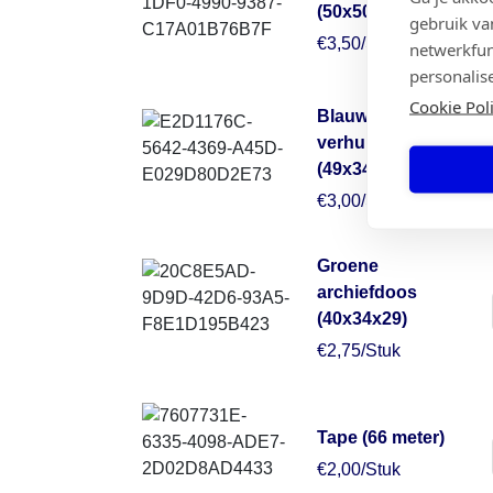
(50x50x30)
gebruik va
€3,50/Stuk
netwerkfun
personalis
Cookie Pol
Blauwe
verhuisdoos
(49x34x38)
€3,00/Stuk
Groene
archiefdoos
(40x34x29)
€2,75/Stuk
Tape (66 meter)
€2,00/Stuk