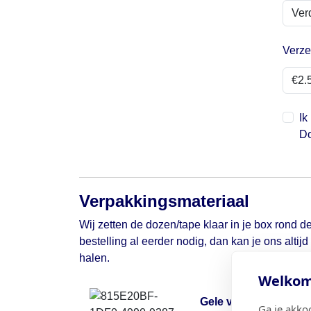
Verze
Ik
Do
Verpakkingsmateriaal
Wij zetten de dozen/tape klaar in je box rond de
bestelling al eerder nodig, dan kan je ons altij
halen.
Welkom 
Gele verhuisdoos
Ga je akko