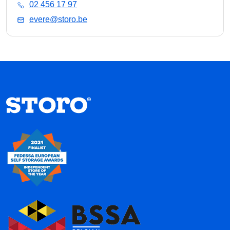
02 456 17 97
evere@storo.be