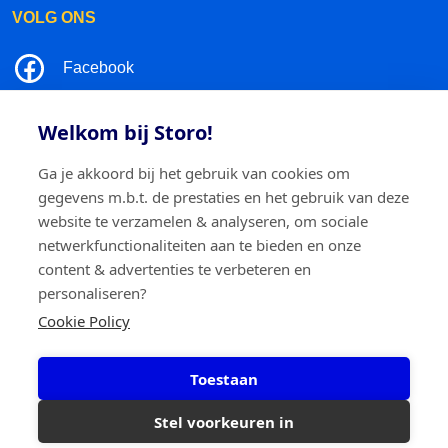
VOLG ONS
Facebook
LinkedIn
Welkom bij Storo!
Instagram
Ga je akkoord bij het gebruik van cookies om
gegevens m.b.t. de prestaties en het gebruik van deze
TikTok
website te verzamelen & analyseren, om sociale
netwerkfunctionaliteiten aan te bieden en onze
content & advertenties te verbeteren en
personaliseren?
©2026 Storo
Privacy policy
Algemene voorwaarden
Cookie Policy
Cookie policy
Toestaan
Storo BV
Ringlaan 17/E - 2960 Brecht
0717.595.310
Stel voorkeuren in