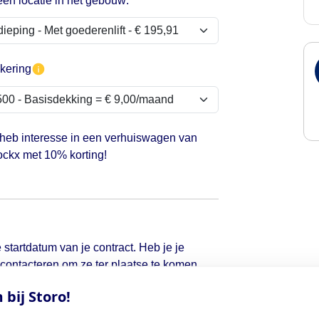
een locatie in het gebouw:
kering
 heb interesse in een verhuiswagen van
ckx met 10% korting!
 startdatum van je contract. Heb je je
d contacteren om ze ter plaatse te komen
bij Storo!