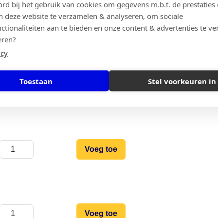
ord bij het gebruik van cookies om gegevens m.b.t. de prestaties 
n deze website te verzamelen & analyseren, om sociale
Voeg toe
ctionaliteiten aan te bieden en onze content & advertenties te ve
eren?
icy
Toestaan
Stel voorkeuren in
Voeg toe
Voeg toe
Voeg toe