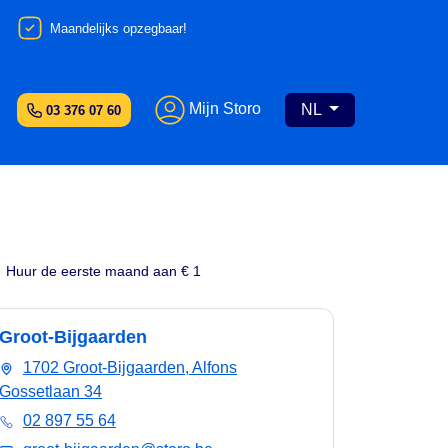
Maandelijks opzegbaar!
Mijn Storo
NL
03 376 07 60
Huur de eerste maand aan € 1
Groot-Bijgaarden
1702 Groot-Bijgaarden, Alfons
Gossetlaan 34
02 897 55 64