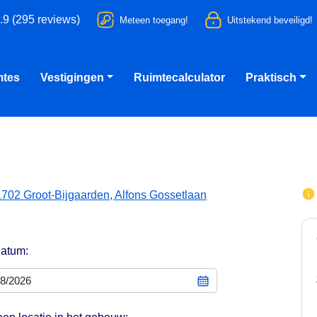
.9 (295 reviews)
Meteen toegang!
Uitstekend beveiligd!
mtes
Vestigingen
Ruimtecalculator
Praktisch
1702 Groot-Bijgaarden, Alfons Gossetlaan
datum: