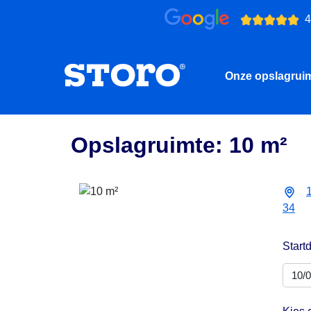
4
Onze opslagrui
Opslagruimte: 10 m²
34
Start