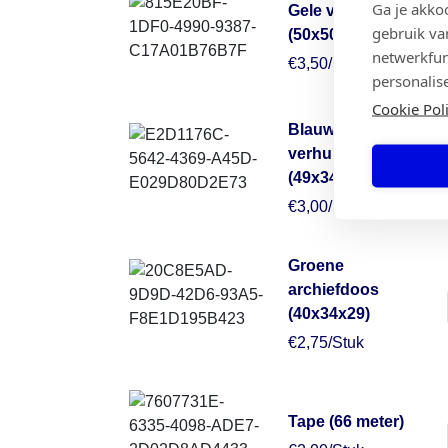
Ga je akko
Gele verhuisdoos
gebruik va
(50x50x30)
netwerkfun
€3,50/Stuk
personalis
Cookie Pol
Blauwe
verhuisdoos
(49x34x38)
€3,00/Stuk
Groene
archiefdoos
(40x34x29)
€2,75/Stuk
Tape (66 meter)