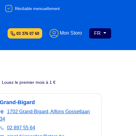
Résiliable mensuellement
Mon Storo
FR
03 376 07 60
Louez le premier mois à 1 €
Grand-Bigard
1702 Grand-Bigard, Alfons Gossetlaan
34
02 897 55 64