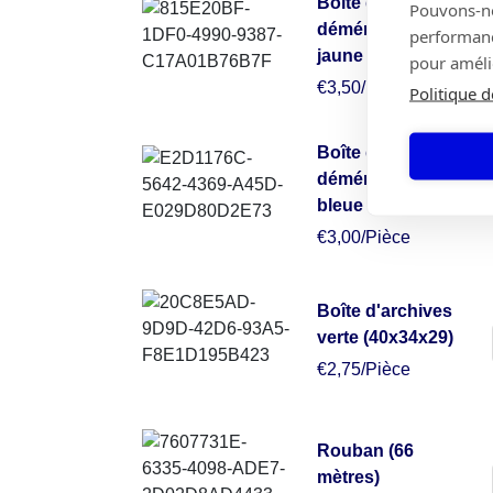
Boîte de
Pouvons-nou
déménagement
performance
jaune (50x50x30)
pour amélio
€3,50/Pièce
Politique d
Boîte de
déménagement
bleue (49x34x38)
€3,00/Pièce
Boîte d'archives
verte (40x34x29)
€2,75/Pièce
Rouban (66
mètres)