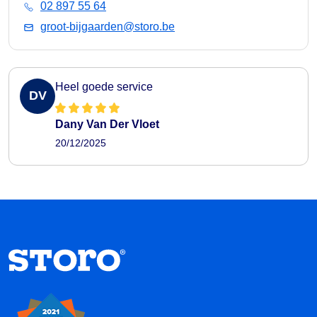
02 897 55 64
groot-bijgaarden@storo.be
Heel goede service
DV
Dany Van Der Vloet
20/12/2025