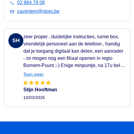
02 884 78 08
zaventem@storo.be
zeer proper , duidelijke instructies, ruime box,
SH
vriendelijk personeel aan de telefoon , handig
dat je toegang digitaal kan delen, een aanrader
- ze mogen nog een filiaal openen in regio
Bornem-Puurs ;-) Enige minpuntje, na 17u bel je
via call-center - 10 minuten voor er iemand
Toon meer
opnam, maar wel zeer behulpzaam
Stijn Hooftman
10/03/2026