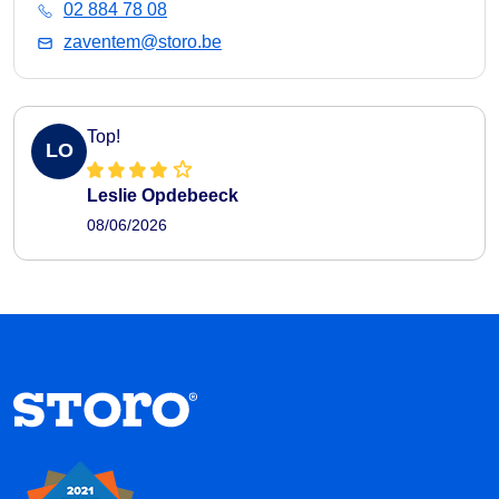
02 884 78 08
zaventem@storo.be
Top!
LO
Leslie Opdebeeck
08/06/2026