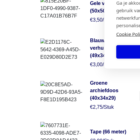
Ga je akko
Gele verhuisdoos
gebruik va
(50x50x30)
netwerkfun
€3,50/Stuk
personalis
Cookie Pol
Blauwe
verhuisdoos
(49x34x38)
€3,00/Stuk
Groene
archiefdoos
(40x34x29)
€2,75/Stuk
Tape (66 meter)