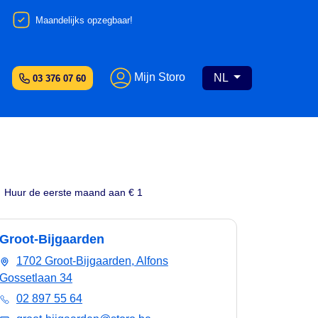
Maandelijks opzegbaar!
Mijn Storo
NL
03 376 07 60
Huur de eerste maand aan € 1
Groot-Bijgaarden
1702 Groot-Bijgaarden, Alfons
Gossetlaan 34
02 897 55 64