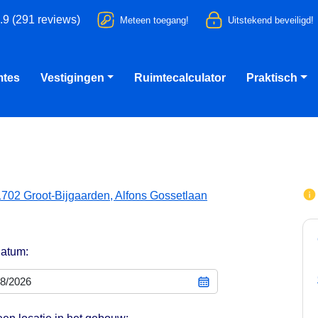
.9 (291 reviews)
Meteen toegang!
Uitstekend beveiligd!
mtes
Vestigingen
Ruimtecalculator
Praktisch
1702 Groot-Bijgaarden, Alfons Gossetlaan
datum: