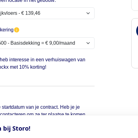
een locatie in het gebouw:
kering
 heb interesse in een verhuiswagen van
ckx met 10% korting!
 startdatum van je contract. Heb je je
d contacteren om ze ter plaatse te komen
bij Storo!