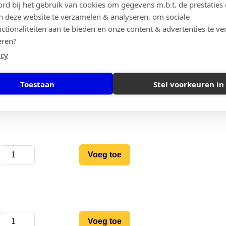
ord bij het gebruik van cookies om gegevens m.b.t. de prestaties 
n deze website te verzamelen & analyseren, om sociale
Voeg toe
ctionaliteiten aan te bieden en onze content & advertenties te ve
eren?
icy
Toestaan
Stel voorkeuren in
Voeg toe
Voeg toe
Voeg toe