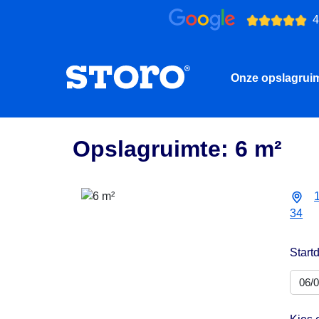
4
Onze opslagrui
Opslagruimte: 6 m²
34
Start