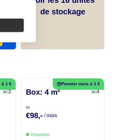
de stockage
 à 1 €
Premier mois à 1 €
Box: 4 m²
De
€98,-
/ mois
Disponible