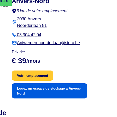
Anvers-Nord
à 1 €
6 km de votre emplacement
2030 Anvers
Noorderlaan 81
03 304 42 04
Antwerpen-noorderlaan@storo.be
Prix de:
€ 39
/mois
Voir l'emplacement
Louez un espace de stockage à Anvers-
Nord
de