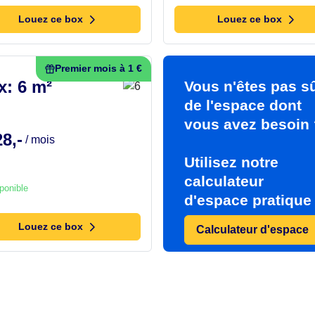
Louez ce box
Louez ce box
Premier mois à 1 €
x: 6 m²
Vous n'êtes pas s
de l'espace dont
vous avez besoin
8,-
/ mois
Utilisez notre
calculateur
ponible
d'espace pratique
Louez ce box
Calculateur d'espace