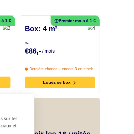
 à 1 €
Premier mois à 1 €
Box: 4 m²
De
€86,-
/ mois
Dernière chance – encore
3
en stock
Louez ce box
ûr
s sur les
ociaux et
 ?
Voir les
16
unités