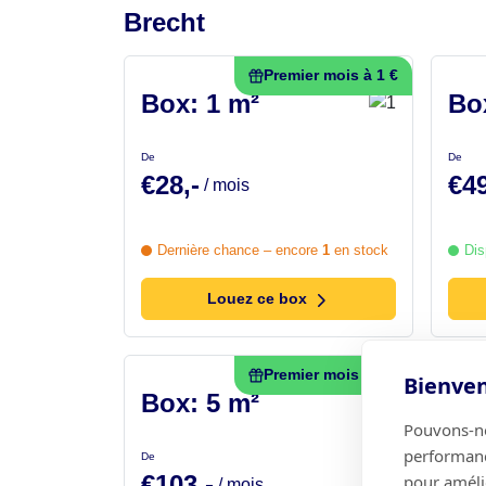
Brecht
Premier mois à 1 €
Box: 1 m²
Bo
De
De
€28,-
€49
/ mois
Dernière chance – encore
1
en stock
Dis
Louez ce box
Premier mois à 1 €
Bienven
Box: 5 m²
Bo
Pouvons-nou
performance
De
De
€103,-
€11
pour amélio
/ mois