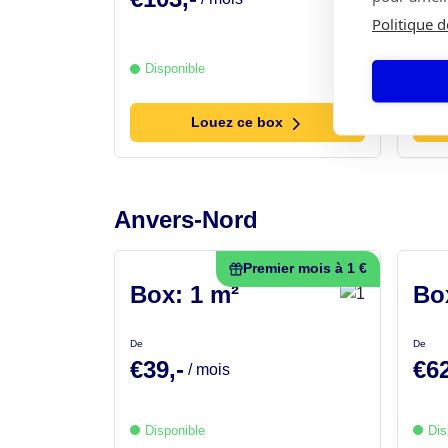
Politique d
Disponible
Dis
Louez ce box
Anvers-Nord
Premier mois à 1 €
Box: 1 m²
Bo
De
De
€39,-
€62
/ mois
Disponible
Dis