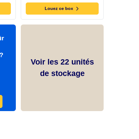
Louez ce box
ûr
 ?
Voir les
22
unités
de stockage