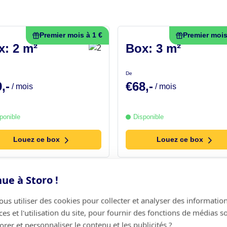
Premier mois à 1 €
Premier mois
x: 2 m²
Box: 3 m²
De
,-
€68,-
/ mois
/ mois
ponible
Disponible
Louez ce box
Louez ce box
Premier mois à 1 €
ue à Storo !
x: 6 m²
Vous n'êtes pas s
s utiliser des cookies pour collecter et analyser des information
de l'espace dont
s et l'utilisation du site, pour fournir des fonctions de médias s
vous avez besoin
9,-
rer et personnaliser le contenu et les publicités ?
/ mois