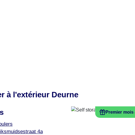
r à l'extérieur Deurne
s
Premier mois 
oulers
iksmuidsestraat 4a