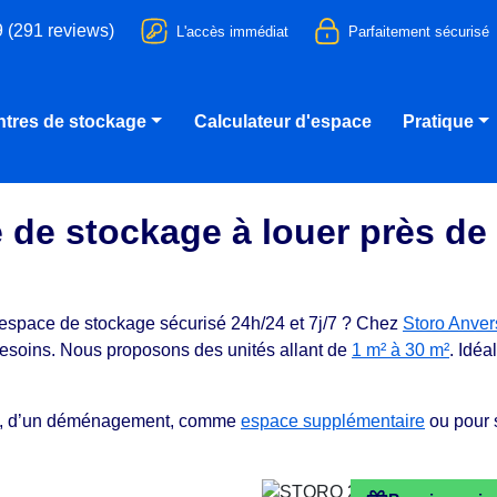
9 (291 reviews)
L'accès immédiat
Parfaitement sécurisé
tres de stockage
Calculateur d'espace
Pratique
 de stockage à louer près de
espace de stockage sécurisé 24h/24 et 7j/7 ? Chez
Storo Anver
esoins. Nous proposons des unités allant de
1 m² à 30 m²
. Idéa
tion, d’un déménagement, comme
espace supplémentaire
ou pour s