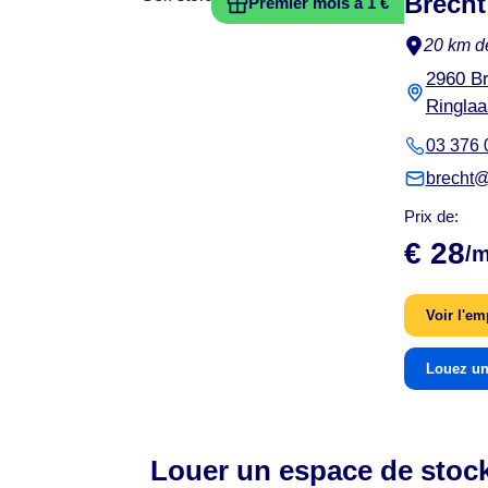
Brecht
Premier mois à 1 €
20 km d
2960 Br
Ringlaa
03 376 
brecht@
Prix de:
€ 28
/m
Voir l'e
Louez un
Louer un espace de stock