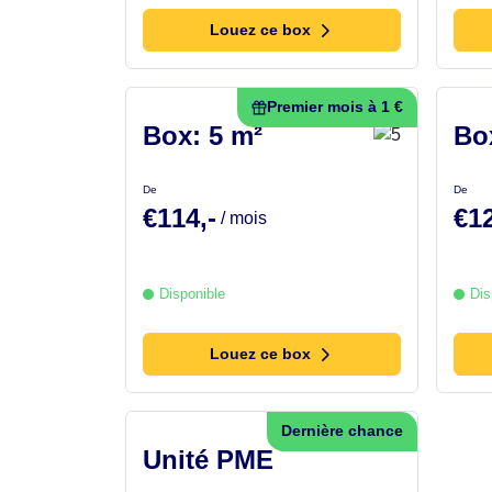
Louez ce box
Premier mois à 1 €
Box: 5 m²
Bo
De
De
€114,-
€12
/ mois
Disponible
Dis
Louez ce box
Dernière chance
Unité PME