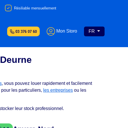
Résiliable mensuellement
Mon Storo
FR
03 376 07 60
 Deurne
s
, vous pouvez louer rapidement et facilement
l pour les particuliers,
les entreprises
ou les
tocker leur stock professionnel.