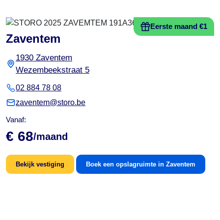
Eerste maand €1
Zaventem
1930 Zaventem
Wezembeekstraat 5
02 884 78 08
zaventem@storo.be
Vanaf:
€ 68
/maand
Bekijk vestiging
Boek een opslagruimte in Zaventem