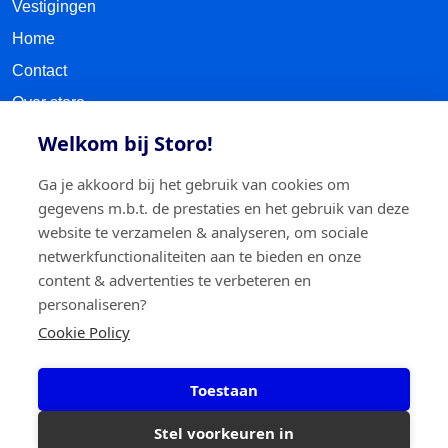
Vestigingen
Home
Contact
Over storo
Kom eens langs
Welkom bij Storo!
Sitemap
Ga je akkoord bij het gebruik van cookies om
gegevens m.b.t. de prestaties en het gebruik van deze
VOLG ONS
website te verzamelen & analyseren, om sociale
netwerkfunctionaliteiten aan te bieden en onze
Facebook
content & advertenties te verbeteren en
personaliseren?
LinkedIn
Cookie Policy
Instagram
Toestaan
TikTok
Stel voorkeuren in