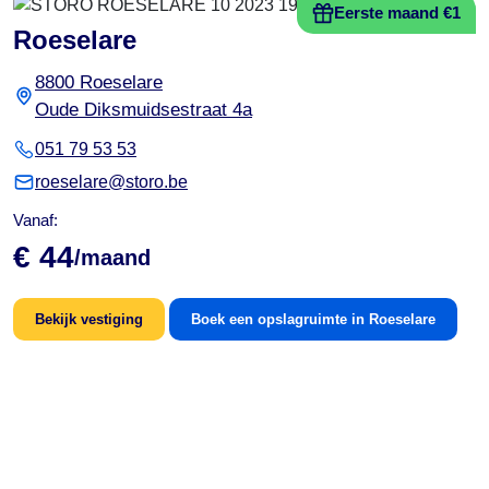
Eerste maand €1
Roeselare
8800 Roeselare
Oude Diksmuidsestraat 4a
051 79 53 53
roeselare@storo.be
Vanaf:
€ 44
/maand
Bekijk vestiging
Boek een opslagruimte in Roeselare