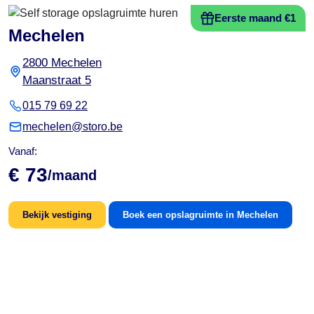
Eerste maand €1
Mechelen
2800 Mechelen
Maanstraat 5
015 79 69 22
mechelen@storo.be
Vanaf:
€ 73
/maand
Bekijk vestiging
Boek een opslagruimte in Mechelen