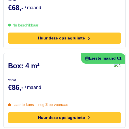
Vanaf
€68,-
/ maand
Nu beschikbaar
Huur deze opslagruimte
Eerste maand €1
Box: 4 m²
Vanaf
€86,-
/ maand
Laatste kans – nog
3
op voorraad
Huur deze opslagruimte