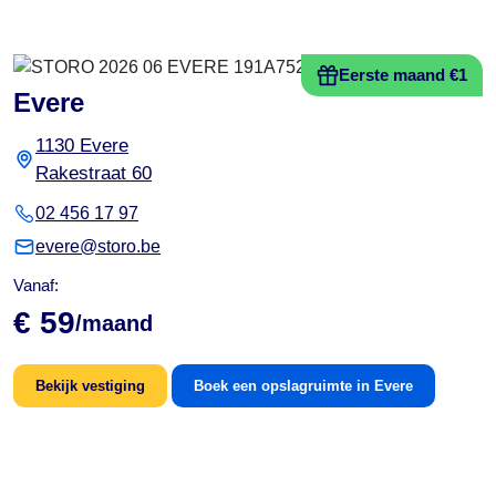
Eerste maand €1
Evere
1130 Evere
Rakestraat 60
02 456 17 97
evere@storo.be
Vanaf:
€ 59
/maand
Bekijk vestiging
Boek een opslagruimte in Evere