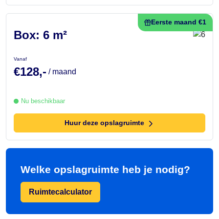
Eerste maand €1
Box: 6 m²
Vanaf
€128,-
/ maand
Nu beschikbaar
Huur deze opslagruimte
Welke opslagruimte heb je nodig?
Ruimtecalculator