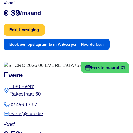
Vanaf:
€ 39
/maand
Bekijk vestiging
Boek een opslagruimte in Antwerpen - Noorderlaan
Eerste maand €1
Evere
1130 Evere
Rakestraat 60
02 456 17 97
evere@storo.be
Vanaf: