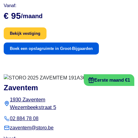
Vanaf:
€ 95
/maand
Bekijk vestiging
Boek een opslagruimte in Groot-Bijgaarden
Eerste maand €1
Zaventem
1930 Zaventem
Wezembeekstraat 5
02 884 78 08
zaventem@storo.be