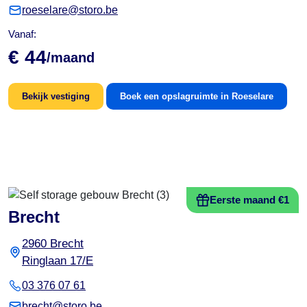
roeselare@storo.be
Vanaf:
€ 44
/maand
Bekijk vestiging
Boek een opslagruimte in Roeselare
Eerste maand €1
Brecht
2960 Brecht
Ringlaan 17/E
03 376 07 61
brecht@storo.be