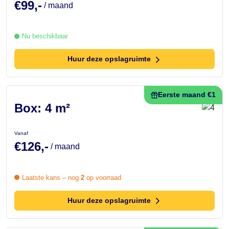
€99,-
/ maand
Nu beschikbaar
Huur deze opslagruimte
Eerste maand €1
Box: 4 m²
Vanaf
€126,-
/ maand
Laatste kans – nog
2
op voorraad
Huur deze opslagruimte