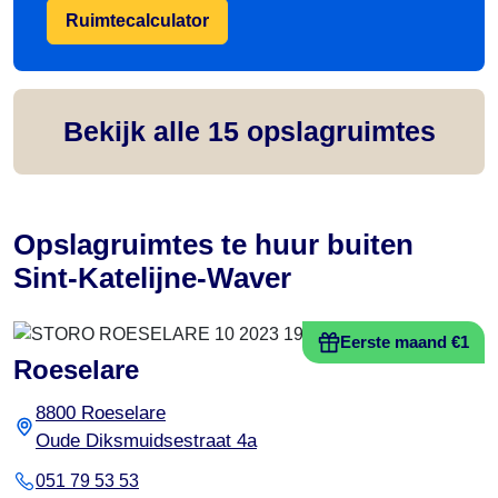
Ruimtecalculator
Bekijk alle
15
opslagruimtes
Opslagruimtes te huur buiten
Sint-Katelijne-Waver
Eerste maand €1
Roeselare
8800 Roeselare
Oude Diksmuidsestraat 4a
051 79 53 53