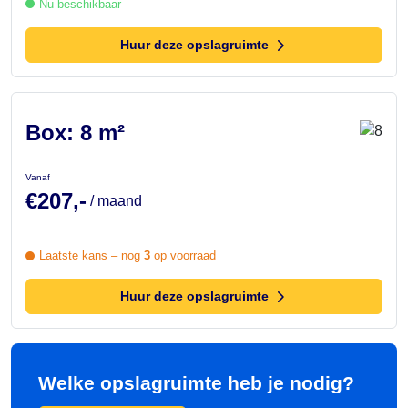
Nu beschikbaar
Huur deze opslagruimte
Box: 8 m²
Vanaf
€207,-
/ maand
Laatste kans – nog
3
op voorraad
Huur deze opslagruimte
Welke opslagruimte heb je nodig?