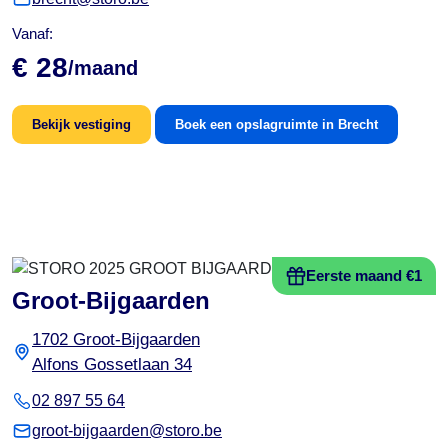
Vanaf:
€ 28
/maand
Bekijk vestiging
Boek een opslagruimte in Brecht
Eerste maand €1
Groot-Bijgaarden
1702 Groot-Bijgaarden
Alfons Gossetlaan 34
02 897 55 64
groot-bijgaarden@storo.be