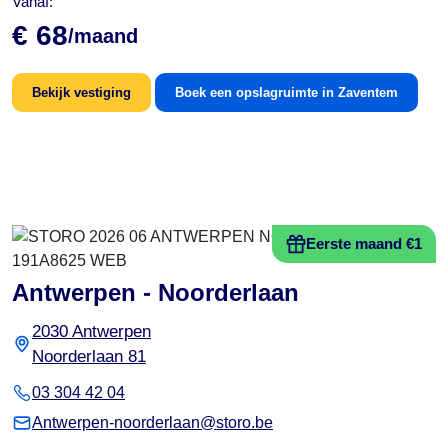
Vanaf:
€ 68
/maand
Bekijk vestiging
Boek een opslagruimte in Zaventem
Eerste maand €1
Antwerpen - Noorderlaan
2030 Antwerpen
Noorderlaan 81
03 304 42 04
Antwerpen-noorderlaan@storo.be