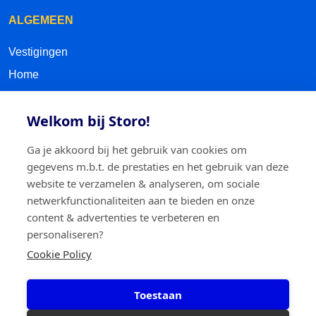
ALGEMEEN
Vestigingen
Home
Contact
Welkom bij Storo!
Over storo
Kom eens langs
Ga je akkoord bij het gebruik van cookies om
Sitemap
gegevens m.b.t. de prestaties en het gebruik van deze
website te verzamelen & analyseren, om sociale
netwerkfunctionaliteiten aan te bieden en onze
VOLG ONS
content & advertenties te verbeteren en
personaliseren?
Facebook
Cookie Policy
LinkedIn
Toestaan
Instagram