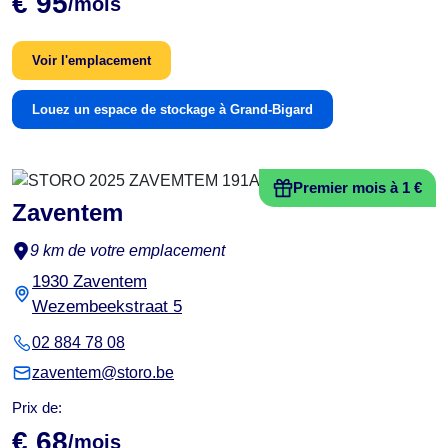
€ 95
/mois
Voir l'emplacement
Louez un espace de stockage à Grand-Bigard
Premier mois à 1 €
Zaventem
9 km de votre emplacement
1930 Zaventem
Wezembeekstraat 5
02 884 78 08
zaventem@storo.be
Prix de:
€ 68
/mois