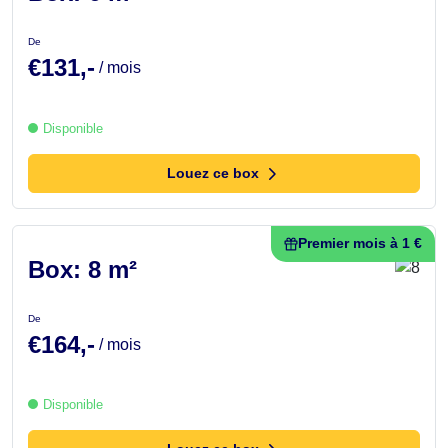
De
€131,-
/ mois
Disponible
Louez ce box
Premier mois à 1 €
Box: 8 m²
De
€164,-
/ mois
Disponible