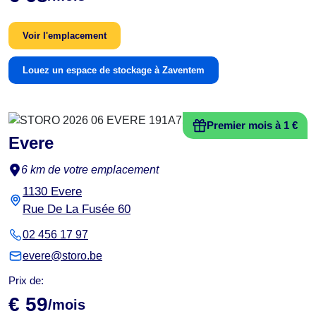
Voir l'emplacement
Louez un espace de stockage à Zaventem
Premier mois à 1 €
Evere
6 km de votre emplacement
1130 Evere
Rue De La Fusée 60
02 456 17 97
evere@storo.be
Prix de:
€ 59
/mois