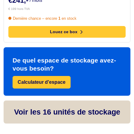
€241,-
/ mois
€ 199 hors TVA
Dernière chance – encore
1
en stock
Louez ce box
De quel espace de stockage avez-
vous besoin?
Calculateur d'espace
Voir les
16
unités de stockage