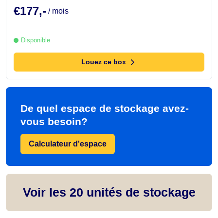
€177,-
/ mois
Disponible
Louez ce box
De quel espace de stockage avez-
vous besoin?
Calculateur d'espace
Voir les
20
unités de stockage